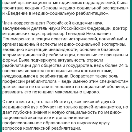
врачей организационно-методических подразделений, была
прочитана лекция «Основы медико-социальной экспертизы»
и «Введение в медико-социальную реабилитацию».
Член-корреспондент Российской академии наук,
заслуженный деятель науки Российской Федерации, доктор
медицинских наук, профессор Геннадий Николаевич
Пономаренко в лекции осветил исторический, понятийный и
организационный аспекты медико-социальной экспертизы,
эволюцию концепций инвалидности, основные базовые
теории медицинской реабилитации, основные ее принципы и
формы. Была подчеркнута актуальность отрасли
реабилитации для общества и государства, ведь более 24 %
населения являются потенциальными контингентами,
нуждающимися в реабилитации. Возрастает также роль
профессии реабилитолога – ведь именно этим специалистам
дается шанс не оставить человека на социальной обочине, а
развивать его потенциал максимально широко.
Стоит отметить, что наш Институт, как никакой другой
медицинский вуз, обучает не только врачей-клиницистов, но
дает глубокие знания и новую специальность по медико-
социальной экспертизе и дополнительное
профессиональное образование по широкому кругу
вопросов комплексной реабилитации.