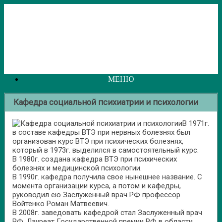
Перейти
к
содержанию
МЕНЮ
Кафедра социальной психиатрии и психологии
В 1971г.
в составе кафедры ВТЭ при нервных болезнях был
организован курс ВТЭ при психических болезнях,
который в 1973г. выделился в самостоятельный курс.
В 1980г. создана кафедра ВТЭ при психических
болезнях и медицинской психологии.
В 1990г. кафедра получила свое нынешнее название. С
момента организации курса, а потом и кафедры,
руководил ею Заслуженный врач РФ профессор
Войтенко Роман Матвеевич.
В 2008г. заведовать кафедрой стал Заслуженный врач
РФ, Лауреат Государственной премии РФ в области