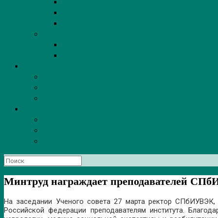
Поиск
по:
Минтруд награждает преподавателей СП
На заседании Ученого совета 27 марта ректор СПбИУВЭК
Российской федерации преподавателям института. Благод