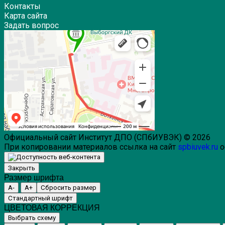
Контакты
Карта сайта
Задать вопрос
Официальный сайт Институт ДПО (СПбИУВЭК) © 2026
При копировании материалов ссылка на сайт
spbiuvek.ru
о
Закрыть
Размер шрифта
A-
A+
Сбросить размер
Стандартный шрифт
ЦВЕТОВАЯ КОРРЕКЦИЯ
Выбрать схему