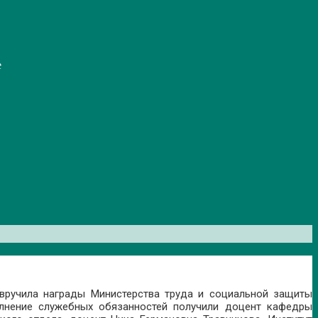
е
вручила награды Министерства труда и социальной защиты
олнение служебных обязанностей получили доцент кафедры