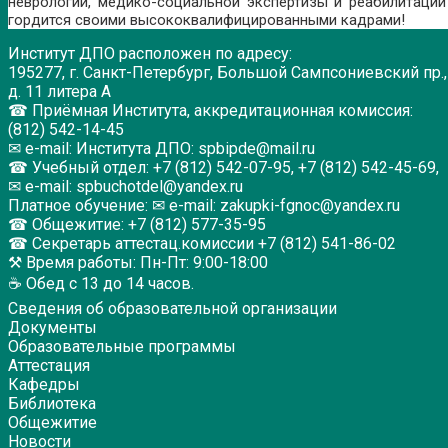
неврологии, медико-социальной экспертизы и реабилитации
гордится своими высококвалифицированными кадрами!
Институт ДПО расположен по адресу:
195277, г. Санкт-Петербург, Большой Сампсониевский пр.,
д. 11 литера А
☎ Приёмная Института, аккредитационная комиссия:
(812) 542-14-45
✉ e-mail: Института ДПО: spbipde@mail.ru
☎ Учебный отдел: +7 (812) 542-07-95, +7 (812) 542-45-69,
✉ e-mail: spbuchotdel@yandex.ru
Платное обучение: ✉ e-mail: zakupki-fgnoc@yandex.ru
☎ Общежитие: +7 (812) 577-35-95
☎ Секретарь аттестац.комиссии +7 (812) 541-86-02
⚒ Время работы: Пн-Пт: 9:00-18:00
☕ Обед с 13 до 14 часов.
Сведения об образовательной организации
Документы
Образовательные программы
Аттестация
Кафедры
Библиотека
Общежитие
Новости