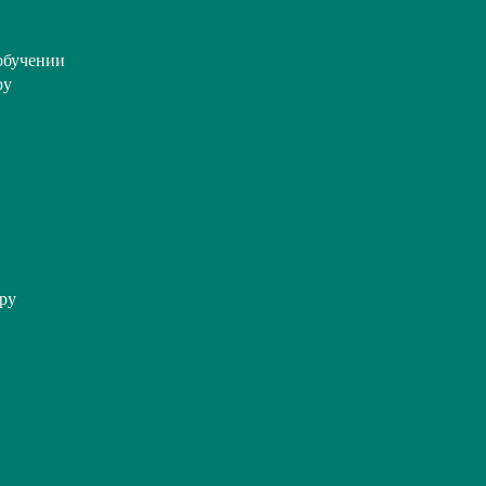
обучении
ру
ру