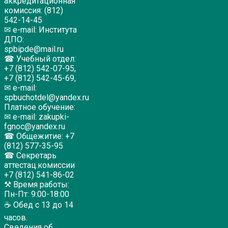
аккредитационная
комиссия: (812)
542-14-45
✉ e-mail: Института
ДПО:
spbipde@mail.ru
☎ Учебный отдел:
+7 (812) 542-07-95,
+7 (812) 542-45-69,
✉ e-mail:
spbuchotdel@yandex.ru
Платное обучение:
✉ e-mail: zakupki-
fgnoc@yandex.ru
☎ Общежитие: +7
(812) 577-35-95
☎ Секретарь
аттестац.комиссии
+7 (812) 541-86-02
⚒ Время работы:
Пн-Пт: 9:00-18:00
☕ Обед с 13 до 14
часов.
Сведения об