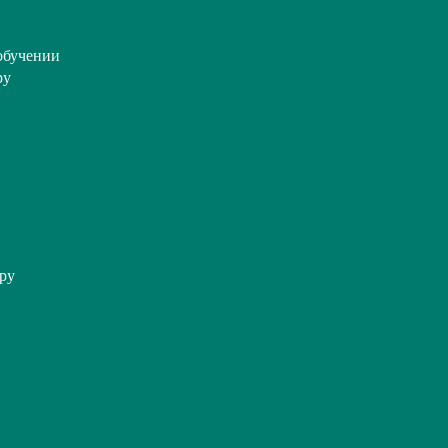
обучении
ру
ру