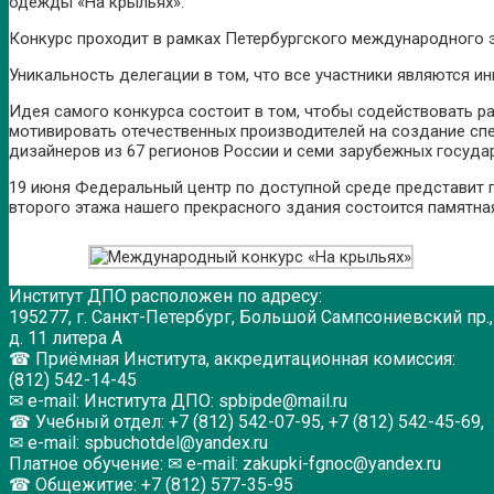
одежды «На крыльях».
Конкурс проходит в рамках Петербургского международного
Уникальность делегации в том, что все участники являются 
Идея самого конкурса состоит в том, чтобы содействовать ра
мотивировать отечественных производителей на создание спе
дизайнеров из 67 регионов России и семи зарубежных государс
19 июня Федеральный центр по доступной среде представит п
второго этажа нашего прекрасного здания состоится памятна
Институт ДПО расположен по адресу:
195277, г. Санкт-Петербург, Большой Сампсониевский пр.,
д. 11 литера А
☎ Приёмная Института, аккредитационная комиссия:
(812) 542-14-45
✉ e-mail: Института ДПО: spbipde@mail.ru
☎ Учебный отдел: +7 (812) 542-07-95, +7 (812) 542-45-69,
✉ e-mail: spbuchotdel@yandex.ru
Платное обучение: ✉ e-mail: zakupki-fgnoc@yandex.ru
☎ Общежитие: +7 (812) 577-35-95