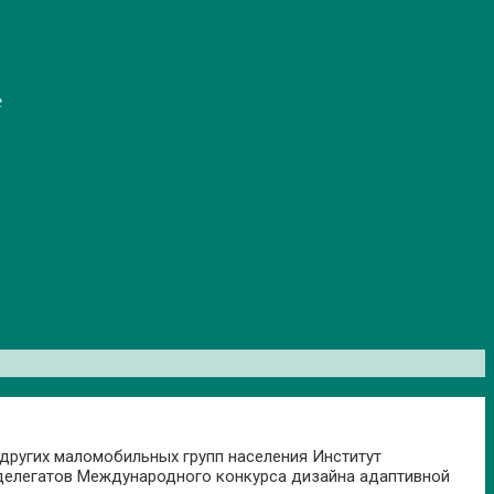
е
других маломобильных групп населения Институт
 делегатов Международного конкурса дизайна адаптивной