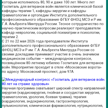
которым исполнилось 80, 90 и даже 100 лет. Много лет
Госпиталь для ветеранов войн является клинической базой
кафедры терапии 1, кафедры хирургии и кафедры
травматологии и ортопедии Института дополнительного
профессионального образования ФГБУ ФНОЦ МСЭ и Р им.
Г.А. Альбрехта Минтруда России. Тесное сотрудничество по
научно-практическим вопросам реализуют преподаватели
кафедр неврологии, социальной психиатрии и психологии,
терапии 2.
С 21 по 22 мая 2026 года преподаватели Института
дополнительного профессионального образования ФГБУ
ФНОЦ МСЭ и Р им. Г.А. Альбрехта Минтруда России со
своими докладами принимают участие в очень значимом
медицинском событии — международном конгрессе,
посвящённом 80-летнему юбилею Госпиталя для ветеранов
войн. Мероприятие проходит в отеле «Московские ворота»
по адресу: Московский проспект, дом 97А.
Научная программа охватывает широкий спектр направлений:
хирургия (кардиохирургия, гнойная и сосудистая хирургия,
травматология, урология, боевая травма); терапия
(кардиология, эндокринология, гастроэнтерология,
пульмонология, клиническая фармакология, нутрициология,