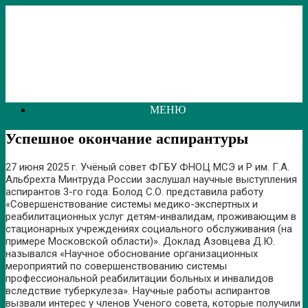
Перейти
к
содержанию
МЕНЮ
Успешное окончание аспирантуры
27 июня 2025 г. Учёный совет ФГБУ ФНОЦ МСЭ и Р им. Г.А.
Альбрехта Минтруда России заслушал научные выступления
аспирантов 3-го года. Болод С.О. представила работу
«Совершенствование системы медико-экспертных и
реабилитационных услуг детям-инвалидам, проживающим в
стационарных учреждениях социального обслуживания (на
примере Московской области)». Доклад Азовцева Д.Ю.
назывался «Научное обоснование организационных
мероприятий по совершенствованию системы
профессиональной реабилитации больных и инвалидов
вследствие туберкулеза». Научные работы аспирантов
вызвали интерес у членов Ученого совета, которые получили