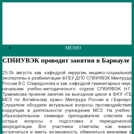
Перейти
к
содержанию
МЕНЮ
СПбИУВЭК проводит занятия в Барнауле
25-26 августа зав. кафедрой хирургии, медико-социальной
экспертизы и реабилитации ФГБУ ДПО СПбИУВЭК Минтруда
России В.С. Спиридонова и зав. кафедрой гуманитарных наук,
начальник учебно-методического отдела СПбИУВЭК Н.Г.
Травникова провели занятия на выездном цикле в ФКУ «ГБ
МСЭ по Алтайскому краю» Минтруда России в г.Барнаул.
Слушатели обсудили актуальные вопросы противодействия
коррупции в деятельности учреждения МСЭ. На учебно-
образовательном семинаре преподаватели ответили на
острые вопросы о подготовке к периодической
аккредитации. Все участники отметили, как важно
встречаться и иметь возможность обменяться мнениями в