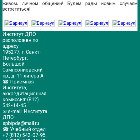
живом, личном общении! Будем рады новым случаям
встретиться!
Институт ДПО
расположен по
адресу:
195277, г. Санкт-
Петербург,
Большой
Сампсониевский
пр., д. 11 литера А
☎ Приёмная
Института,
аккредитационная
комиссия: (812)
542-14-45
✉ e-mail: Института
ДПО:
spbipde@mail.ru
☎ Учебный отдел:
+7 (812) 542-07-95,