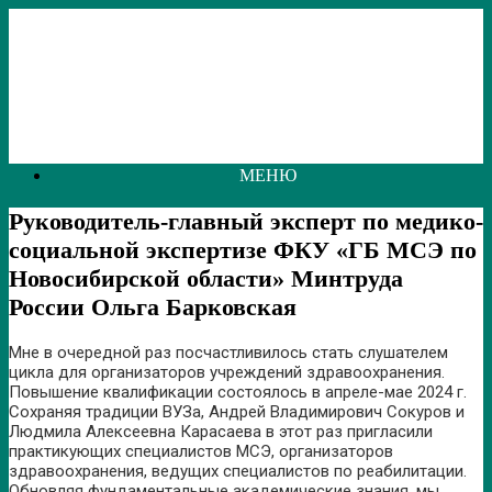
Перейти
к
содержанию
МЕНЮ
Руководитель-главный эксперт по медико-
социальной экспертизе ФКУ «ГБ МСЭ по
Новосибирской области» Минтруда
России Ольга Барковская
Мне в очередной раз посчастливилось стать слушателем
цикла для организаторов учреждений здравоохранения.
Повышение квалификации состоялось в апреле-мае 2024 г.
Сохраняя традиции ВУЗа, Андрей Владимирович Сокуров и
Людмила Алексеевна Карасаева в этот раз пригласили
практикующих специалистов МСЭ, организаторов
здравоохранения, ведущих специалистов по реабилитации.
Обновляя фундаментальные академические знания, мы