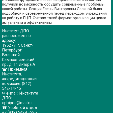
получили возможность обсудить современные проблемы
нашей работы. Лекция Елены Викторовны Лесиной была
подробной и своевременной перед переходом учреждений
на работу в ЕЦП. Считаю такой формат организации цикла
актуальным и эффективным.
Институт ДПО
расположен по
адресу:
195277, г. Санкт-
Петербург,
Большой
Сампсониевский
пр., д. 11 литера А
☎ Приёмная
Института,
аккредитационная
комиссия: (812)
542-14-45
✉ e-mail: Института
ДПО:
spbipde@mail.ru
☎ Учебный отдел:
+7 (812) 542-07-95,