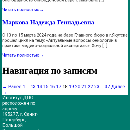
Читать полностью
→
Маркова Надежда Геннадьевна
С 13 по 15 марта 2024 года на базе Главного бюро в г.Якутске
прошел цикл на тему: «Актуальные вопросы онкологии в
практике медико-социальной экспертизы». Хочу […]
Читать полностью
→
Навигация по записям
← Ранее
1
…
13
14
15
16
17
18
19
20
21
22
23
…
37
Далее
→
Институт ДПО
расположен по
адресу:
195277, г. Санкт-
Петербург,
Большой