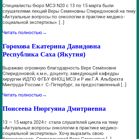
Специалисты бюро МСЭ N20 с 13 по 15 марта были
слушателями лекций Веры Семеновны Спиридоновой на тему
«Актуальные вопросы по онкологии в практике медико-
социальной экспертизы». […]
Читать полностью
→
Горохова Екатерина Давидовна
Республика Саха (Якутия)
Выражаю огромную благодарность Вере Семёновне
Спиридоновой, к.м.н., доценту, заведующей кафедры
хирургии ИДПО ФГБУ ФНОЦ МСЭ и Р им.Г.А. Альбрехта
Минтруда России г. С-Петербург, за предоставленный […]
Читать полностью
→
Поисеева Нюргуяна Дмитриевна
13 — 15 марта 2024 г. стала слушателей цикла на тему:
«Актуальные вопросы онкологии в практике медико-
социальной экспертизы». Хочу выразить свою
благодарность Спиридоновой Вере Семеновне […]