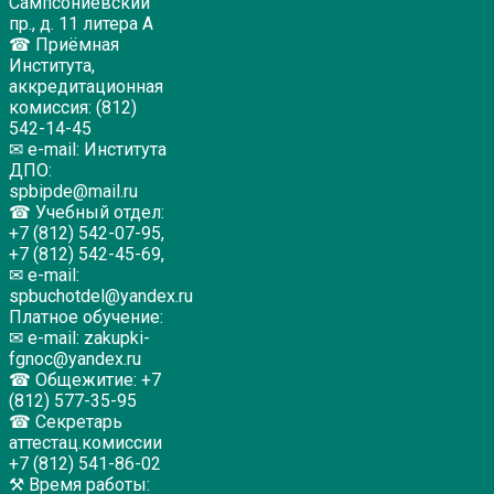
Сампсониевский
пр., д. 11 литера А
☎ Приёмная
Института,
аккредитационная
комиссия: (812)
542-14-45
✉ e-mail: Института
ДПО:
spbipde@mail.ru
☎ Учебный отдел:
+7 (812) 542-07-95,
+7 (812) 542-45-69,
✉ e-mail:
spbuchotdel@yandex.ru
Платное обучение:
✉ e-mail: zakupki-
fgnoc@yandex.ru
☎ Общежитие: +7
(812) 577-35-95
☎ Секретарь
аттестац.комиссии
+7 (812) 541-86-02
⚒ Время работы: