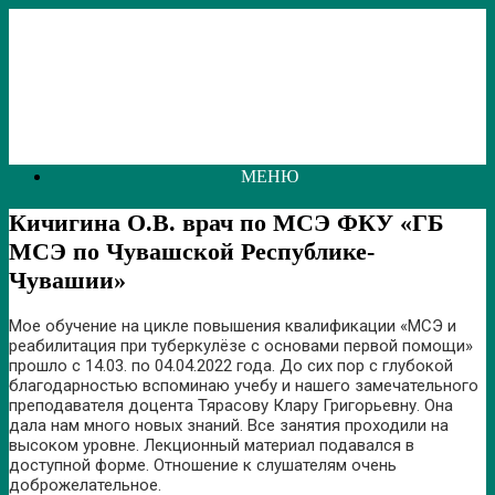
Перейти
к
содержанию
МЕНЮ
Кичигина О.В. врач по МСЭ ФКУ «ГБ
МСЭ по Чувашской Республике-
Чувашии»
Мое обучение на цикле повышения квалификации «МСЭ и
реабилитация при туберкулёзе с основами первой помощи»
прошло с 14.03. по 04.04.2022 года. До сих пор с глубокой
благодарностью вспоминаю учебу и нашего замечательного
преподавателя доцента Тярасову Клару Григорьевну. Она
дала нам много новых знаний. Все занятия проходили на
высоком уровне. Лекционный материал подавался в
доступной форме. Отношение к слушателям очень
доброжелательное.