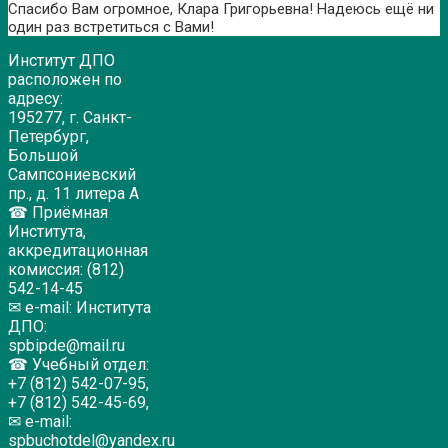
Спасибо Вам огромное, Клара Григорьевна! Надеюсь ещё ни
один раз встретиться с Вами!
Институт ДПО
расположен по
адресу:
195277, г. Санкт-
Петербург,
Большой
Сампсониевский
пр., д. 11 литера А
☎ Приёмная
Института,
аккредитационная
комиссия: (812)
542-14-45
✉ e-mail: Института
ДПО:
spbipde@mail.ru
☎ Учебный отдел:
+7 (812) 542-07-95,
+7 (812) 542-45-69,
✉ e-mail:
spbuchotdel@yandex.ru