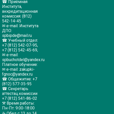
☎ Приёмная
Института,
аккредитационная
комиссия: (812)
542-14-45
✉ e-mail: Института
ДПО:
spbipde@mail.ru
☎ Учебный отдел:
+7 (812) 542-07-95,
+7 (812) 542-45-69,
✉ e-mail:
spbuchotdel@yandex.ru
Платное обучение:
✉ e-mail: zakupki-
fgnoc@yandex.ru
☎ Общежитие: +7
(812) 577-35-95
☎ Секретарь
аттестац.комиссии
+7 (812) 541-86-02
⚒ Время работы:
Пн-Пт: 9:00-18:00
☕ Обед с 13 до 14