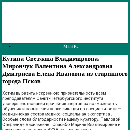
Перейти
к
содержанию
МЕНЮ
Кутина Светлана Владимировна,
Мирончук Валентина Александровна
Дмитриева Елена Ивановна из старинного
города Псков
Хотим выразить искреннюю признательность всем
преподавателям Санкт-Петербургского института
усовершенствования врачей-экспертов за возможность
обучения и повышения квалификации по специальности —
медицинская сестра медико-социальная экспертиза .
Особые слова благодарности нашему куратору, Павловой
Стефаниде Васильевне . Спасибо Марине Владимировне и
всем преподавателям ВУЗА за знания, опыт,