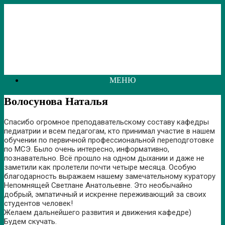
Перейти
к
содержанию
МЕНЮ
Волосунова Наталья
Спасибо огромное преподавательскому составу кафедры
педиатрии и всем педагогам, кто принимал участие в нашем
обучении по первичной профессиональной переподготовке
по МСЭ. Было очень интересно, информативно,
познавательно. Всё прошло на одном дыхании и даже не
заметили как пролетели почти четыре месяца. Особую
благодарность выражаем нашему замечательному куратору
Непомнящей Светлане Анатольевне. Это необычайно
добрый, эмпатичный и искренне переживающий за своих
студентов человек!
Желаем дальнейшего развития и движения кафедре)
Будем скучать.