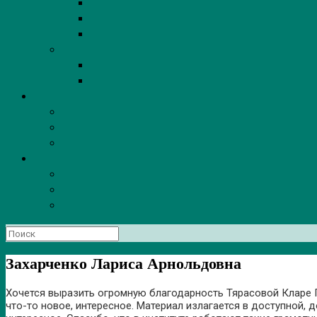
Поиск
по:
Захарченко Лариса Арнольдовна
Хочется выразить огромную благодарность Тярасовой Кларе Г
что-то новое, интересное. Материал излагается в доступной, 