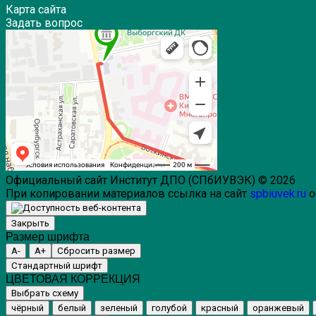
Карта сайта
Задать вопрос
Официальный сайт Институт ДПО (СПбИУВЭК) © 2026
При копировании материалов ссылка на сайт
spbiuvek.ru
о
Закрыть
Размер шрифта
A-
A+
Сбросить размер
Стандартный шрифт
ЦВЕТОВАЯ КОРРЕКЦИЯ
Выбрать схему
чёрный
белый
зеленый
голубой
красный
оранжевый