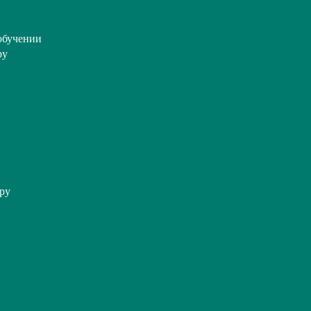
обучении
ру
ру