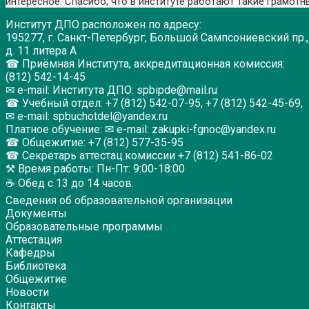
интересное. Спасибо, что в институте работают такие грамот
Институт ДПО расположен по адресу:
195277, г. Санкт-Петербург, Большой Сампсониевский пр.,
д. 11 литера А
☎ Приёмная Института, аккредитационная комиссия:
(812) 542-14-45
✉ e-mail: Института ДПО: spbipde@mail.ru
☎ Учебный отдел: +7 (812) 542-07-95, +7 (812) 542-45-69,
✉ e-mail: spbuchotdel@yandex.ru
Платное обучение: ✉ e-mail: zakupki-fgnoc@yandex.ru
☎ Общежитие: +7 (812) 577-35-95
☎ Секретарь аттестац.комиссии +7 (812) 541-86-02
⚒ Время работы: Пн-Пт: 9:00-18:00
☕ Обед с 13 до 14 часов.
Сведения об образовательной организации
Документы
Образовательные программы
Аттестация
Кафедры
Библиотека
Общежитие
Новости
Контакты