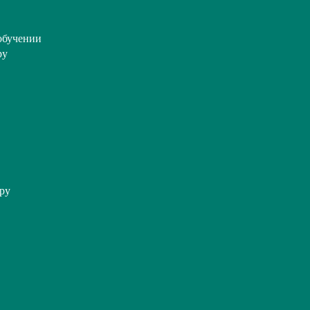
обучении
ру
ру