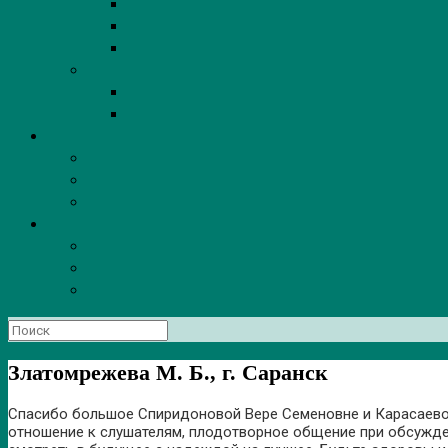
Поиск
по:
Златомрежева М. Б., г. Саранск
Спасибо большое Спиридоновой Вере Семеновне и Карасаевой
отношение к слушателям, плодотворное общение при обсужде