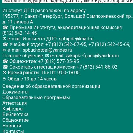
смотреть в будущее с надеждой на лучшее. Будьте здоровы и 
Институт ДПО расположен по адресу:
195277, г. Санкт-Петербург, Большой Сампсониевский пр.,
д. 11 литера А
☎ Приёмная Института, аккредитационная комиссия:
(812) 542-14-45
✉ e-mail: Института ДПО: spbipde@mail.ru
☎ Учебный отдел: +7 (812) 542-07-95, +7 (812) 542-45-69,
✉ e-mail: spbuchotdel@yandex.ru
Платное обучение: ✉ e-mail: zakupki-fgnoc@yandex.ru
☎ Общежитие: +7 (812) 577-35-95
☎ Секретарь аттестац.комиссии +7 (812) 541-86-02
⚒ Время работы: Пн-Пт: 9:00-18:00
☕ Обед с 13 до 14 часов.
Сведения об образовательной организации
Документы
Образовательные программы
Аттестация
Кафедры
Библиотека
Общежитие
Новости
Контакты