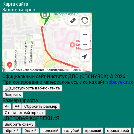
Карта сайта
Задать вопрос
Официальный сайт Институт ДПО (СПбИУВЭК) © 2026
При копировании материалов ссылка на сайт
spbiuvek.ru
о
Закрыть
Размер шрифта
A-
A+
Сбросить размер
Стандартный шрифт
ЦВЕТОВАЯ КОРРЕКЦИЯ
Выбрать схему
чёрный
белый
зеленый
голубой
красный
оранжевый