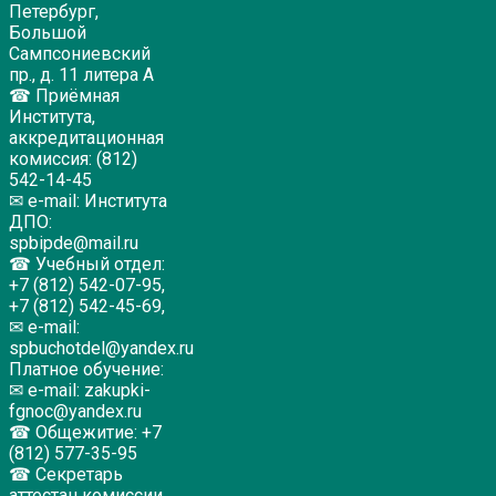
Петербург,
Большой
Сампсониевский
пр., д. 11 литера А
☎ Приёмная
Института,
аккредитационная
комиссия: (812)
542-14-45
✉ e-mail: Института
ДПО:
spbipde@mail.ru
☎ Учебный отдел:
+7 (812) 542-07-95,
+7 (812) 542-45-69,
✉ e-mail:
spbuchotdel@yandex.ru
Платное обучение:
✉ e-mail: zakupki-
fgnoc@yandex.ru
☎ Общежитие: +7
(812) 577-35-95
☎ Секретарь
аттестац.комиссии